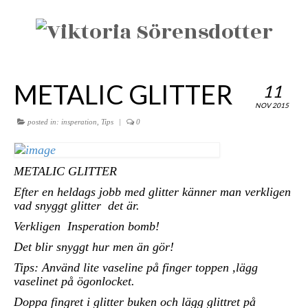
METALIC GLITTER
11
NOV 2015
posted in:
insperation
,
Tips
|
0
METALIC GLITTER
Efter en heldags jobb med glitter känner man verkligen
vad snyggt glitter det är.
Verkligen Insperation bomb!
Det blir snyggt hur men än gör!
Tips: Använd lite vaseline på finger toppen ,lägg
vaselinet på ögonlocket.
Doppa fingret i glitter buken och lägg glittret på