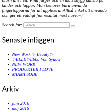
blush allt i ett. Fina färger och en matt snygg känsla på
kinder och läppar. Man behöver bara använda
fingertopparna för att applicera. Alltså enkel att använda
och ger ett väldigt fint resultat most have.=)
Search for:
Senaste inläggen
New Work ✨ Beauty✨
✨ELLE✨Ebba Von Sydow
NEW WORK
PRODUKTER I LOVE
MIAMI SOBE
Arkiv
juni 2016
maj 2016