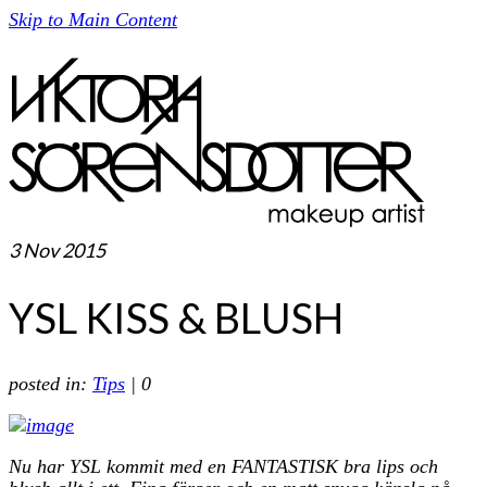
Skip to Main Content
3
Nov 2015
YSL KISS & BLUSH
posted in:
Tips
|
0
Nu har YSL kommit med en FANTASTISK bra lips och